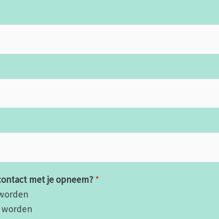
k contact met je opneem?
*
 worden
d worden